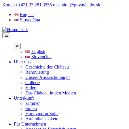
Zum
Kontakt
+421 33 281 3555
reception@goyavitality.sk
Inhalt
English
springen
Slovenčina
English
Slovenčina
Über uns
Geschichte des Château
Renovierung
Unsere Auszeichnungen
Gallerie
Video
Das Château in den Medien
Unterkunft
Zimmer
Suiten
Honeymoon Suite
Aufenthaltspakete
Für Unternehmen