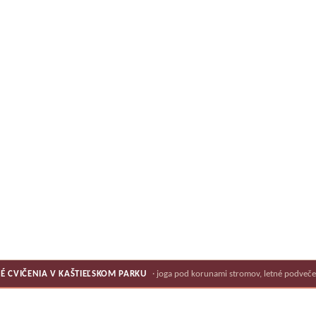
É CVIČENIA V KAŠTIEĽSKOM PARKU
· joga pod korunami stromov, letné podveče