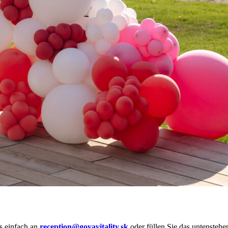
s einfach an
reception@goyavitality.sk
oder füllen Sie das untensteh