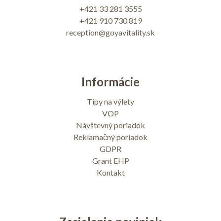
+421 33 281 3555
+421 910 730 819
reception@goyavitality.sk
Informácie
Tipy na výlety
VOP
Návštevný poriadok
Reklamačný poriadok
GDPR
Grant EHP
Kontakt