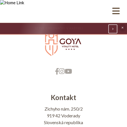
Prejsť
na
obsah
×
LETNÉ GRILOVAČKY V KAŠTIELI
Kontakt
Zichyho nám. 250/2
919 42 Voderady
Slovenská republika